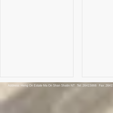
Address: Heng On Estate Ma On Shan Shatin NT Tel:
26415866 Fax: 2641