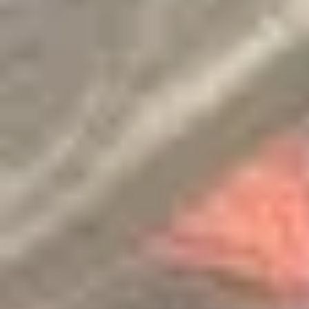
Congratulatio
《SHINE ON! 保良慈善演唱
of the Thaila
會》
Mathematica