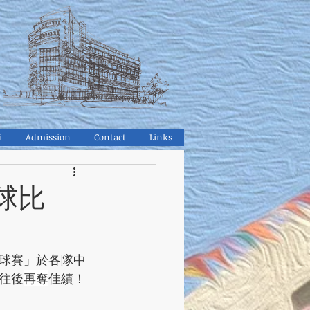
i
Admission
Contact
Links
球比
球賽」於各隊中
往後
再奪
佳績！