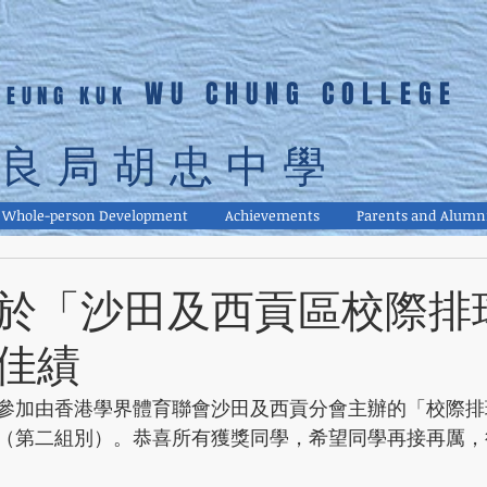
WU CHUNG COLLEGE
LEUNG KUK
良局胡忠中學
Whole-person Development
Achievements
Parents and Alumn
於「沙田及西貢區校際排
佳績
參加由香港學界體育聯會沙田及西貢分會主辦的「校際排
（第二組別）。恭喜所有獲獎同學，希望同學再接再厲，