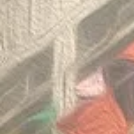
Congratulatio
《SHINE ON! 保良慈善演唱
of the Thaila
會》
Mathematica