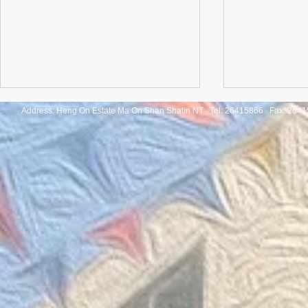
Address: Heng On Estate Ma On Shan Shatin NT Tel:
26415866 Fax: 2641
Congratulatio
《SHINE ON! 保良慈善演唱
of the Thaila
會》
Mathematica