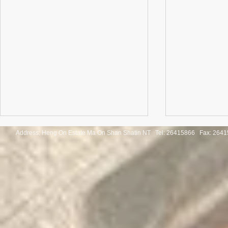
Address: Heng On Estate Ma On Shan Shatin NT Tel:
26415866 Fax: 2641
Congratulatio
《SHINE ON! 保良慈善演唱
of the Thaila