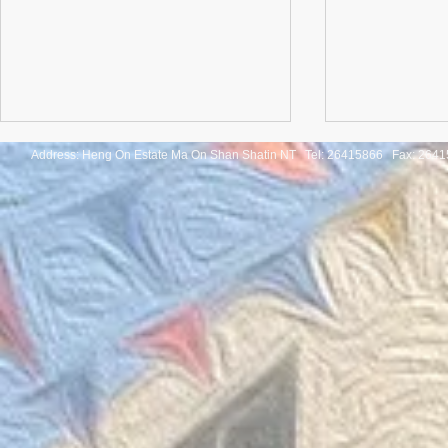
Address: Heng On Estate Ma On Shan Shatin NT Tel:
26415866 Fax: 2641
Congratulatio
《SHINE ON! 保良慈善演唱
of the Thaila
會》
Mathematica