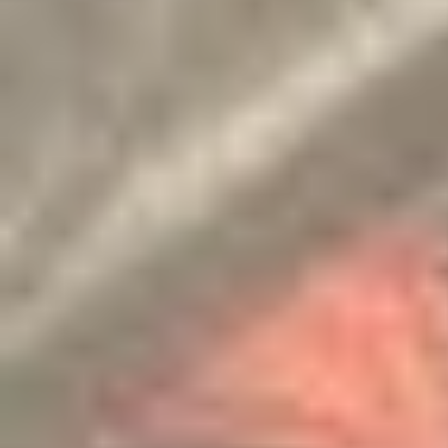
Congratulatio
《SHINE ON! 保良慈善演唱
of the Thaila
會》
Mathematica