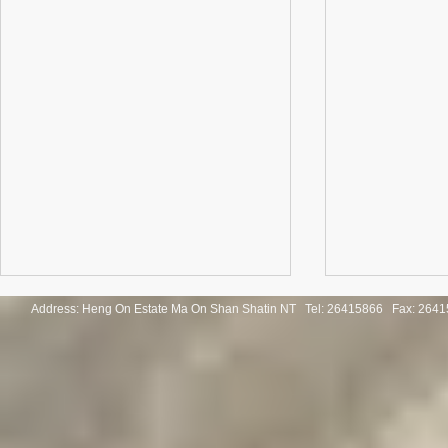
Address: Heng On Estate Ma On Shan Shatin NT Tel:
26415866 Fax: 2641