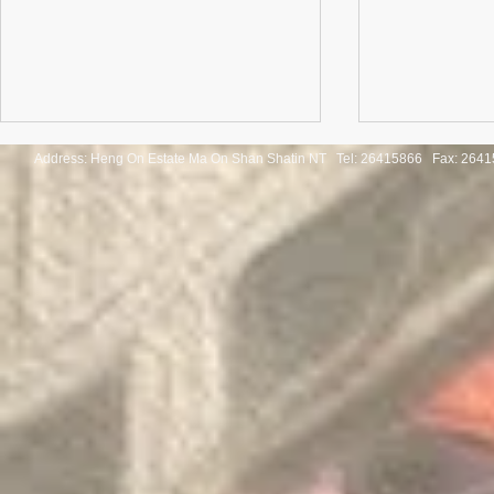
Address: Heng On Estate Ma On Shan Shatin NT Tel:
26415866 Fax: 2641
Congratulatio
《SHINE ON! 保良慈善演唱
of the Thaila
會》
Mathematica