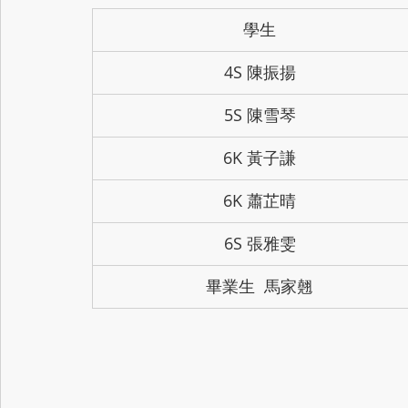
學生
4S 陳振揚
5S 陳雪琴
6K 黃子謙
6K 蕭芷晴
6S 張雅雯
畢業生  馬家翹