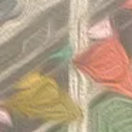
Congratulatio
《SHINE ON! 保良慈善演唱
of the Thaila
會》
Mathematica