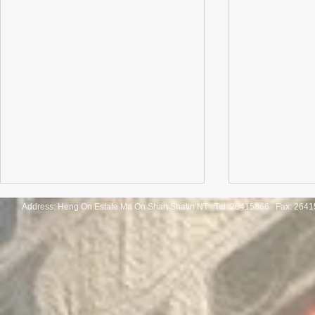
Address: Heng On Estate Ma On Shan Shatin NT Tel:
26415866 Fax: 2641