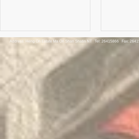
Address: Heng On Estate Ma On Shan Shatin NT Tel:
26415866 Fax: 2641
Congratulatio
《SHINE ON! 保良慈善演唱
of the Thaila
會》
Mathematica