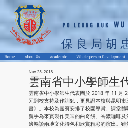
WU
PO LEUNG KUK
保良局胡
Home
About Us
Academic
Whole-person Development
Nov 28, 2018
雲南省中小學師生
雲南省中小學師生代表團於 2018 年 11 
冗到校支持及作訓勉，更見證本校與昆明市
書》。本校為嘉賓安排了校園導賞、課堂體驗及
親手為來賓製作美味的曲奇餅、香濃咖啡及
邊暢談兩地文化特色和欣賞精彩的演出。雖