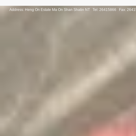
Address: Heng On Estate Ma On Shan Shatin NT Tel:
26415866 Fax: 2641
Study Tour to Calgary, Canada
「第三屆香
莞」交流團