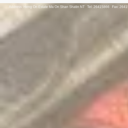
Address: Heng On Estate Ma On Shan Shatin NT Tel:
26415866 Fax: 2641
Congratulations to the winners
Congratulatio
of the Thailand International
of the Pan-As
Mathematical Olympiad 2025
Internationa
Invitation Co
Round 2026