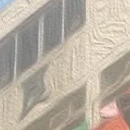
Congratulations to the winners
Congratulatio
of the Thailand International
of the Pan-As
Mathematical Olympiad 2025
Internationa
Invitation Co
Round 2026