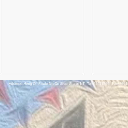
Address: Heng On Estate Ma On Shan Shatin NT Tel:
26415866 Fax: 2641