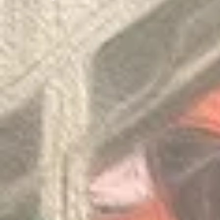
Congratulations to the winners
Congratulatio
of the Thailand International
of the Pan-As
Mathematical Olympiad 2025
Internationa
Invitation Co
Round 2026