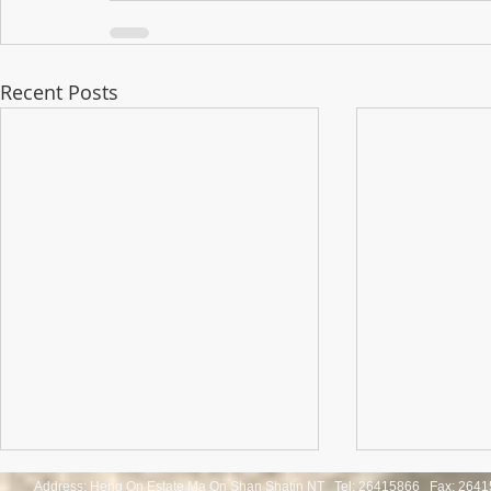
Recent Posts
Address: Heng On Estate Ma On Shan Shatin NT Tel:
26415866 Fax: 2641