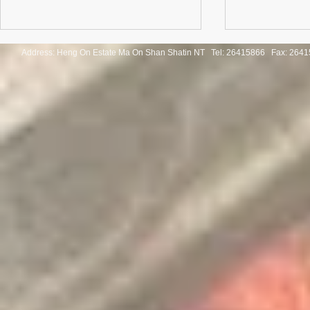
Address: Heng On Estate Ma On Shan Shatin NT Tel:
26415866 Fax: 2641
Congratulations to the winners
Congratulatio
of the Thailand International
of the Pan-As
Mathematical Olympiad 2025
Internationa
Invitation Co
Round 2026