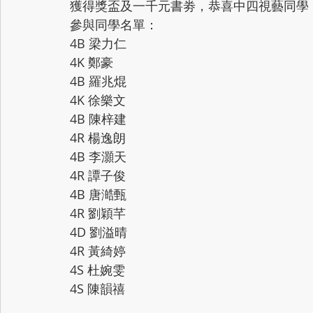
獲得獎盃及一千元書劵，恭喜中四視藝同學 
參與同學名單：
4B 梁力仁
4K 鄭豪
4B 羅兆焜
4K 徐樂文
4B 陳梓建
4R 楊逸朗
4B 李灝天
4R 譚子俊
4B 唐澔甄
4R 劉穎芊
4D 劉溢晴
4R 黃綺婷
4S 杜婉雯
4S 陳韻禧