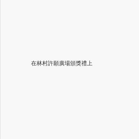
在林村許願廣場頒獎禮上