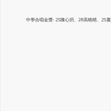
 中學合唱金獎- 2S陳心玥、2R高曉晴、2S