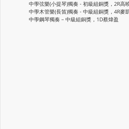
中學弦樂(小提琴)獨奏 - 初級組銅獎，2R高
中學木管樂(長笛)獨奏 - 中級組銅獎，4R麥
中學鋼琴獨奏 – 中級組銅獎，1D蔡煒盈 