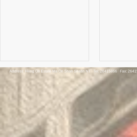
Address: Heng On Estate Ma On Shan Shatin NT Tel:
26415866 Fax: 2641
Congratulations to the winners
Congratulatio
of the Thailand International
of the Pan-As
Mathematical Olympiad 2025
Internationa