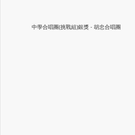
 中學合唱團(挑戰組)銀獎 - 胡忠合唱團