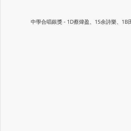
 中學合唱銀獎 - 1D蔡煒盈、1S余詩樂、1