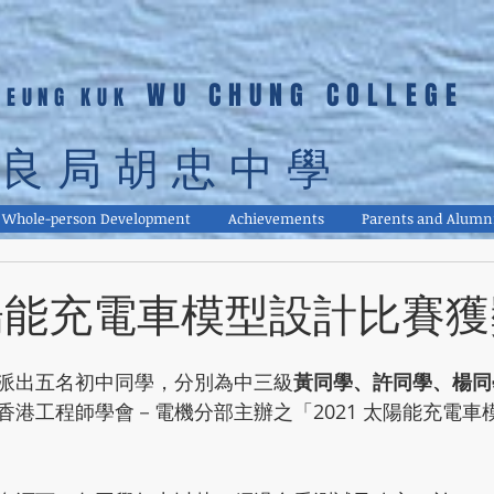
WU CHUNG COLLEGE
LEUNG KUK
良局胡忠中學
Whole-person Development
Achievements
Parents and Alumn
 太陽能充電車模型設計比賽
派出五名初中同學，分別為中三級
黃同學、許同學、楊同
香港工程師學會－電機分部主辦之「2021 太陽能充電車