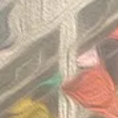
Congratulatio
《SHINE ON! 保良慈善演唱
of the Thaila
會》
Mathematica