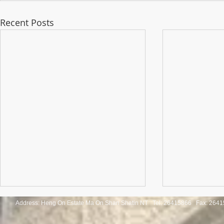
Recent Posts
Address: Heng On Estate Ma On Shan Shatin NT Tel:
26415866 Fax: 2641