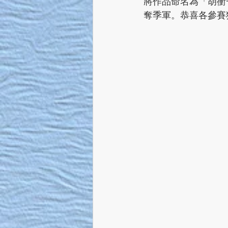
將作品命名為「胡衝
奪季軍。恭喜各參賽