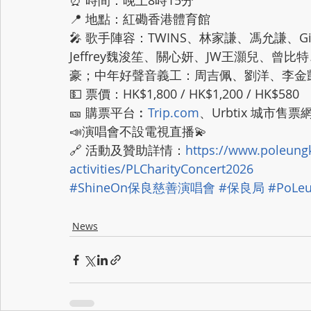
⏰ 時間：晚上8時15分
📍 地點：紅磡香港體育館
🎤 歌手陣容：TWINS、林家謙、馮允謙、Gin L
Jeffrey魏浚笙、關心妍、JW王灝兒、曾
豪；中年好聲音義工：周吉佩、劉洋、李金凱
💵 票價：HK$1,800 / HK$1,200 / HK$580
🎫 購票平台︰
Trip.com
、Urbtix 城市售票網
📣演唱會不設電視直播💫
🔗 活動及贊助詳情：
https://www.poleungk
activities/PLCharityConcert2026
#ShineOn保良慈善演唱會
#保良局
#PoLe
News