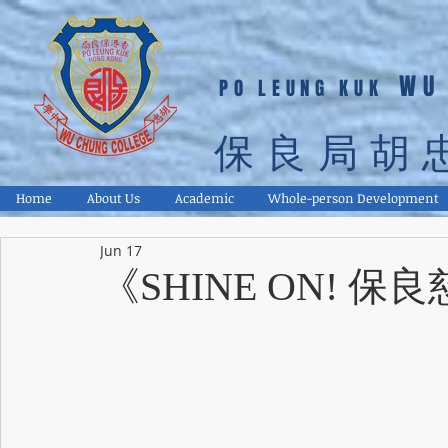
WU
PO LEUNG KUK
保良局胡
Home
About Us
Academic
Whole-person Development
Jun 17
《SHINE ON! 