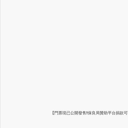
【門票現已公開發售❗保良局贊助平台捐款可獲贈門