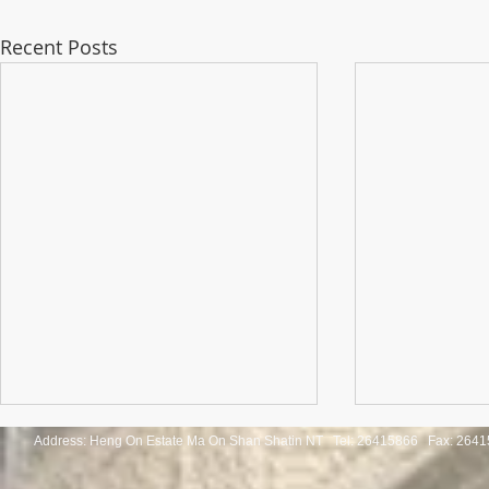
Recent Posts
Address: Heng On Estate Ma On Shan Shatin NT Tel:
26415866 Fax: 2641