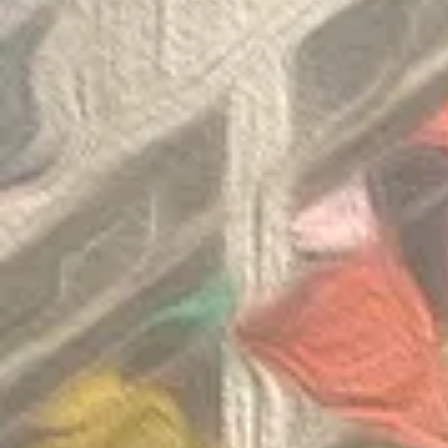
Congratulations to the winners
Congratulatio
of the Thailand International
of the Pan-As
Mathematical Olympiad 2025
Internationa
Invitation Co
Round 2026