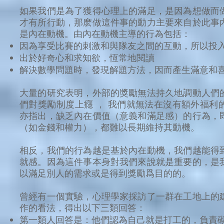
如果我們是為了獲得心理上的滿足，是因為想做而
才有所行動，那麽做這件事的動力主要來自於此事
是內在動機。由內在動機主導的行為包括：
因為享受比賽的刺激和與隊友之間的互動，所以投
出於好奇心和求知欲，恆常地閱讀
解決數學問題時，發現解題方法，因而產生滿意和
大量的研究表明，外部的獎勵無法持久地調動人們
們對獎勵制度上癮 ， 我們就無法在沒有額外福利
亦指出，缺乏內在價值（意義和滿足感）的行為，
（如金錢和權力），都難以長期維持其動機。
相反，我們的行為越是基於內在動機，我們越能得
就感。因為這件事本身對我們來說就是重要的，是
以滿足別人的需求或是得到獎勵爲目的的。
曾經有一個實驗，心理學家採訪了一群在工地上的
作的看法，得出以下三類回答：
第一類人回答是：他們認為自己就是打工的，負責