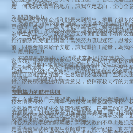
組 織的運作邏輯。
是一個充滿人情味的地方，讓我立定志向，全心全
2. 問題解構力
我帶著強烈的使命感和願景來到胡忠，推展了很多
透過自主研習的實作訓練，培養將複雜議題拆解為
更佳的「改變」。各同事都專業敬業，樂意跳出「
規劃行動」的系統化步驟。這種結構化的思維模
為學生多走一步，我深深感受到他們的團隊精神及
化 為可執行的具體方案。
推行新政難免碰上困難，當我努力疏理迷茫，思考
前，同事會前來給予安慰，讓我重拾正能量，為我
3. 應用轉化力
在跨學科學習中，你們逐步掌握提取知識核心、
家長亦是學校重要的夥伴，我一直為我們的家長教
無 論是將科學實驗的嚴謹態度應用於生活決策，
家長無私奉獻，為老師舉辦敬師活動；為中六學生
讀技 巧分析社會趨勢，這種能力讓知識突破學科
發揮守望相助的精神，在各級的交流群組，互相支
決現實 問題的工具。
得。家長積極地提出寶貴意見，發揮家校同行的力
受益。
雙帆協力的航行法則
當正向素質與自主學習能力共振，將形成獨特的人
校友情繫母校，不同年代的校友均樂意回饋母校。
父義務帶領的胡忠金龍國術醒獅隊，已畢業的師兄
在順風期，以知識整合力拓展專業邊界，同時以價
都回校指導學弟妹打功夫和舞獅，不但傳承技藝，
效率追求中淪為工具理性的傀儡。
向心力及對學校的歸屬感。鄭師父教的不單止是強
是通過練習武術讓學生尊師重道，恪守紀律，實在