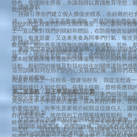
特色，發揮師生所長，亦讓我得以實踐教育理想，
2. 價值導航
我的榮幸！
持續引導你們建立個人價值坐標系，在紛雜的社
決 策基準。這不是教條灌輸，而是訓練你們在多
我校的校監校董們對師生關懷備至，熱心參與學校
德判 斷。
士一直以來對我們的關顧和體貼，在防疫物資短缺
測包；每逢節慶，又送來美食為同事們打氣；每次
3. 情緒調節
般鼓勵，她的善良讓我無比的敬佩和感動。另外，
教授實證有效的情緒管理策略，培養對心理狀態
分支持，除向本校捐贈獎學金，又為顏寶鈴多用途
種 「心理免疫系統」的建構，將協助你們在壓力
讓本校茶藝隊擁有優雅的訓練場地，中心同時亦用
活動。顏顧問的慷慨及對我校師生的關懷讓我們感
這些訓練如同在你們的內心安裝穩定儀，讓你們在
制方向的舵輪。
我還要感激上一任校長--曾建強校長，我從沒想過
相識的接任人如此照顧。在我上任前，曾校長應我
第二面風帆：自主學習的動力引擎
老師的會面，讓我了解團隊特性和同事們的強項，
學校六年來逐步釋放學習主導權，以期培育三項關
局沙田區中小學校長的連繫，成為良好的夥伴。曾
的暑假活動，向學生及家長介紹我這位接任人，讓
1. 知識整合力
好的溝通基礎，致使我的工作開展得相當順利。有
從課堂筆記的邏輯梳理到跨科專題的資料彙整，
校長為何待我如斯，他回應：「我從大學畢業就在
構關聯-融會貫通」的學習鏈條。例如將歷史事
胡忠好。」這簡單直接的回應，讓我確確切切的感
為評估現實問題的思考框架；或將生物課的系統
我強忍淚水回應：「大哥，謝謝您！」曾校長這種