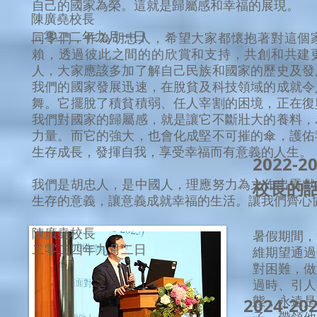
自己的國家為榮。這就是歸屬感和幸福的展現。
陳廣堯校長
二零二二年九月一日
同學們，作為胡忠人，希望大家都懷抱著對這個
賴，透過彼此之間的的欣賞和支持，共創和共建
人，大家應該多加了解自己民族和國家的歷史及發
我們的國家發展迅速，在脫貧及科技領域的成就令
舞。它擺脫了積貧積弱、任人宰割的困境，正在復
我們對國家的歸屬感，就是讓它不斷壯大的養料，
力量。而它的強大，也會化成堅不可摧的傘，護佑
生存成長，發揮自我，享受幸福而有意義的人生。
2022-
我們是胡忠人，是中國人，理應努力為之作出貢獻
校長的
生存的意義，讓意義成就幸福的生活。讓我們齊心
陳廣堯校長
暑假期間，
二零二四年九月二日
維期望通過
對困難，做
過時、引人
態，永遠是
2024-2