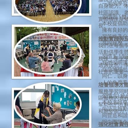
一周的學習
自身能力。
社區認識、
習慣四 )
實際情況及
本校提倡助
長。
擁有良好的校
習策略及分
推動實踐與
共同經歷，
我們在每個
活動供學生
習慣五 )
務後，學生
我們深明溝
透過反思，
自信地提出
社會的重要
同仁，以身
人的角度看
培養領導才
服務學習同
習慣六) 
區服務的過
本校老師尊
幫助他們在
向語言鼓勵
和應變能力
同營造和諧
明白團隊
強化社會責