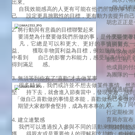
出來。
一個人只有
自我效能感高的人更有可能在他們所做的事情上
己 設定更具挑戰性的目標，更有動力去提升自己
胡忠正正是
​2.
將行動與有意義的目標聯繫起來
要清楚為什麼要做我們所做的事，是什麼驅使著
今天是開學
凡，它總是可以和更大、更好的事情聯繫在一
員的努力。
益、 獲取非物質利益為目標，例如服務他人，
學年的教學
中看到 自己的影響力和能力，感受到事情的意
翻新工程，
得到滿足 感。
他成員的付
為團隊的一
3. 無須等到你有了“喜歡”才去做某事
很多時候，我們或許並不想去做某件事情。然而
經歷過網課
堅 持下去，就會進入節奏當中，發現樂趣，感到
老師之間，
「做自己喜歡做的事情是本能，喜歡做自己要做的
效。為了同
期望大家都學會堅持，成為有本事的人。
行定期檢測
育局亦宣布
4. 建立連繫感
我們可以透過投入參與不同的活動來增加與他人
學身體情況
獲 得親友或是重要他人的理解和支持時，也就能
可以盡快恢