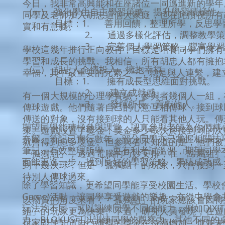
今日，我非常高興能和在座諸位一同邁進新的學年
(一) 強化學生自主學習策略，提升學習積極性
同學及老師加入胡忠這個大家庭，也在此預祝所有
目標：1. 善用回饋，整理所學，反思學
實和有意義。
2. 通過多樣化評估，調整教學策略
3. 完善個人學習策略，豐富學習
學校這幾年推行正向教育，目標是培養同學們擁有
學習和成長的挑戰。我相信，所有胡忠人都有擁抱
(二) 胡忠人全情投入，擁抱幸福
幸福，其中最重要的元素之一，就是與人連繫，建
目標：1. 擁有成長型思維面對挑戰。
2. 建立成就感。
有一個大規模的心理學實驗，參與者幾個人一組，
3. 發揮所長，貢獻他人。
傳球遊戲。他們隨著自己的心意互相傳球，接到球
傳送的對象，沒有接到球的人只能看其他人玩。傳
期望同學能積極參與課堂，認真參與老師為你們精
束。遊戲設置了獎金，獎金多少取決於接到球的次
奈爾」筆記已實行數年，部分同學亦已掌握相關技
就會得到愈多獎金。但參與者不知道的是，他們被
筆記，有效整理所學，更有利考試溫習，期望同學
「孤獨組」，透過電腦的巧妙安排，在「歸屬組」
面能更進一步，找到良好的學習策略，累積成功感
到十幾次球，但是「孤獨組」的玩家，只會接到一
待別人傳球過來。
除了學習知識，更希望同學能享受校園生活。學校會推
Game)活動，讓同學享受遊戲的樂趣，亦從中學
以物質的角度來看，「孤獨組」的玩家應該會因得
玩法均不同，可以訓練同學不同的能力，例如DIXI
組」的玩家更為快樂。不過，研究人員發現，在遊
力，BLOKUS可以訓練同學的觀察力，其他不同
玩家即使知道自己獲得的獎金在持續增加，也並未