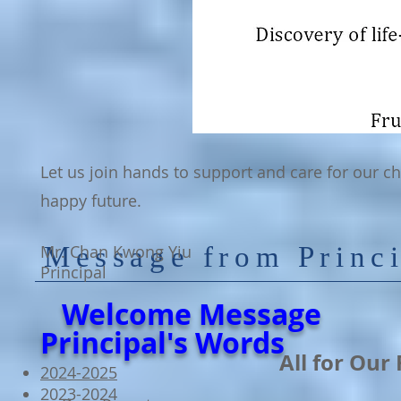
Let us join hands to support and care for our c
happy future.
Mr. Chan Kwong Yiu
Message from Prin
Principal
Welcome Message
Prin
cipal's Words
All for Our 
2024-2025
2023-2024