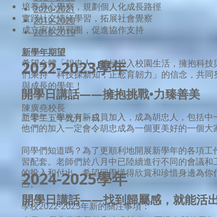
培養身心覺察，規劃個人化成長路徑
2020-2021
實踐社交情緒學習，拓展社會覺察
2019-2020
成立家校學習圈，促進協作支持
2018-2019
新學年期望
2022-2023學年
希望全體「胡忠人」積極投入校園生活，擁抱科技
們秉持「科技探新知，正念育韌力」的信念，共同
與成長的學年！
開學日講話——擁抱挑戰•力臻善美
陳廣堯校長
新學年，學校有新成員加入，成為胡忠人，包括中
二零二五年九月一日
他們的加入一定會令胡忠成為一個更美好的一個大
同學們知道嗎？為了更順利地開展新學年的各項工
習配套。老師們於八月中已陸續進行不同的會議和
的投入和付出，希望同學懂得欣賞和珍惜身邊為你
2024-2025學年
己。
開學日講話——找到歸屬感，就能活
學校2022-2025年新的關注事項：