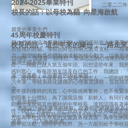
2024-2025畢業特刊
二零二二年
校長的話：以母校為錨 向星海啟航
親愛的畢業生們：
45周年校慶特刊
當你們接過這本畢業特刊時，想必正站在人生重要
校長的話：這些年來的緣份，一路走來
所收穫的經驗。學校始終堅持兩大教育支柱——培
力，期望能夠爲你們裝備遠航的核心動力，以無形
2018年，我懷著一腔理想、緊張忐忑的心情來到保
風浪中穩步前行。
長，一轉眼已踏入第五個年頭。回想這些年來，我
感到窩心，每每跟朋友談及自己的工作，我總說：
第一面風帆：正向教育的內在羅盤
排，讓我加入了保良局，成為了胡忠人，一切的經
六年來，學校系統化建構的心理素質課程，旨在培
力：
當年接到獲聘的消息，心中除感興奮外，也不免緊
的同事十分體貼，為了讓我這個「新鮮人」有同行
1. 抗逆韌性
紹幾位保良局其他屬校的中學校長，讓我認識有著
透過設計循序漸進的挑戰，培養你們將挫折視為
伴，我們一見如故，現已成為摯友。保良局確是非
這 種能力將幫助你們在困境中快速區分「可控變
方面為學校提供專業的支援及各種資源，為學生網
避免 陷入無效焦慮。
驗學習活動，開闊學生視野。另一方面則給予學校