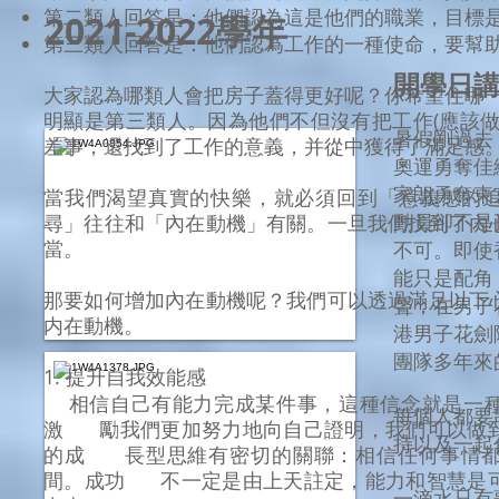
第二類人回答是：他們認為這是他們的職業，目標
2021-2022學年
第三類人回答是：他們認為工作的一種使命，要幫
開學日
大家認為哪類人會把房子蓋得更好呢？你希望住哪
明顯是第三類人。因為他們不但沒有把工作(應該做
暑假剛過去
差事，還找到了工作的意義，并從中獲得了滿足感
奧運勇奪佳
家朗勇奪東
當我們渴望真實的快樂，就必須回到「意義感的
動員卻不是
尋」往往和「內在動機」有關。一旦我們找到了內
當。
不可。即使
能只是配角
那要如何增加內在動機呢？我們可以透過滿足以下
聲，在男子
内在動機。
港男子花劍
團隊多年來
1. 提升自我效能感
相信自己有能力完成某件事，這種信念就是一種
每個人都要
激 勵我們更加努力地向自己證明，我們可以做
持以及一起
的成 長型思維有密切的關聯：相信任何事情都
間。成功 不一定是由上天註定，能力和智慧是
一滴水只有