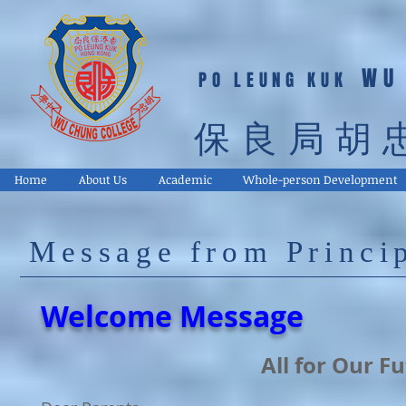
WU
PO LEUNG KUK
保良局胡
Home
About Us
Academic
Whole-person Development
Message from Princ
Welcome Message
All for Our F
u