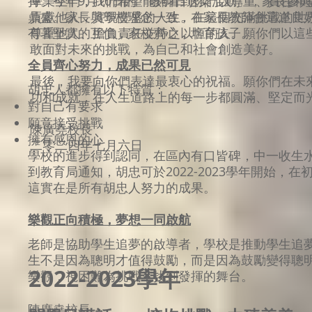
持。今年9月10日的「敬師日送梨活動」，家長參與
畢業生們，我們希望能夠看到你們以尊重、責任和
鼎盛。家長與學校理念一致，在家長教師會這道良
貢獻他人，實現豐盛的人生。在這個充滿挑戰的世
有著堅實的互信，家校齊心，培育孩子。
尊重他人、擔負責任並持之以恒的人。願你們以這
敢面對未來的挑戰，為自己和社會創造美好。
全員齊心努力，成果已然可見
最後，我要向你們表達最衷心的祝福。願你們在未
胡忠人都擁有以下特質：
功和成就，在人生道路上的每一步都圓滿、堅定而
對自己有要求
願意接受挑戰
陳廣堯校長
擁有感恩的心
二零二四年七月六日
學校的進步得到認同，在區內有口皆碑，中一收生
到教育局通知，胡忠可於2022-2023學年開始，在
這實在是所有胡忠人努力的成果。
樂觀正向積極，夢想一同啟航
老師是協助學生追夢的啟導者，學校是推動學生追
生不是因為聰明才值得鼓勵，而是因為鼓勵變得聰
2022-2023學年
樂觀，視困難為挑戰，找到發揮的舞台。
陳廣堯校長