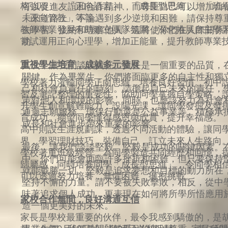
格強項」、「正向語言」、「成長型思維」、「班
可以促進友誼和合作精神，而尊重自己可以增加自
「正向管教」等等。
未來道路上，不論遇到多少逆境和困難，請保持尊
教師專業發展有助建立團隊氛圍，深化推展自主學
去學習、接納和理解他人。這將使你們在人際關係
嘗試運用正向心理學，增加正能量，提升教師專業
功。
重視學生培育，成就多元發展
其次，讓我們談談責任。責任是一個重要的品質，
關鍵。作為畢業生，你們將面臨更多的自主性和獨
學校著力灌輸同學正向思維，培養良好習慣。初中
己和社會負責任的時刻。請擔起自己未來的責任，
習及筆記整理的重要性，協助同學掌握自學策略。
策對他人和環境的影響。同時，也應該努力為社會
升學生創意解難能力；設陽光課，讓同學發掘及發
通過志願服務、環保行動還是公益事業等。積極承
育成功。期望同學懂得感恩與欣賞，提升幸福感。
成長和社會進步帶來重要的影響。
高中則設生涯規劃課，透過不同活動的體驗，讓同
界，學習理財技巧，裝備自己，訂立未來人生路向
最後，讓我們談談堅毅。堅毅是成功的關鍵因素。
學校著重班級經營，為同學製造共同經歷和回憶，
中，你們可能會面臨許多挫折和困難，但只要保持
歸屬感；同時培養同學「
成長型思維
」，令同學相
就能戰勝一切。堅毅是追求夢想和目標的動力所在
可以透過努力培養，無懼困難，擁抱挑戰。
堅持不懈的力量。請不要被失敗擊敗，相反，從中
味著追求個人成功，更表現在如何將所學所悟應用
家校合作無間，良好溝通互信
造一個更美好的未來。
家長是學校最重要的伙伴，最令我感到驕傲的，是