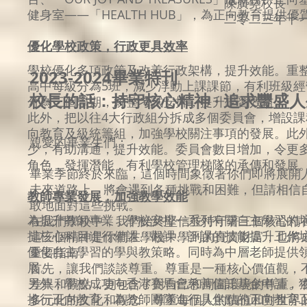
陳廣堯校長
健身室——「HEALTH HUB」，為正向教育提供優
二零二三年十
優化學校政策，行政更具效率
學校優化多項政策及改善行政架構，提升效能。重
2023-2024畢業特刊
高中每級分為5班，減少浮動上課課節，有利班級
校長的話：持守核心精神 · 追求豐盛
分為三個學期，統整考試安排，提升學習效益。
此外，把以往4大行政組分拆成多個委員會，增設
向教育及級統籌組，加強學校關注事項的發展。此
親愛的畢業生們：
少，有助溝通，提升效能。委員會數目增加，令更
角色，發揮潛能，有利學校管理梯隊的承傳和發展
畢業季節終於來臨，這個時間象徵著你們即將展開
未來道路上，將會遇到各種挑戰和困難，但請相信
教師專業發展，加強教學效能
敢地面對這些挑戰。
為提升教師專業，學校安排一系列有關自主學習的
在我們學校中，我們始終堅信並持守著三個核心精
排核心科目進行備課、觀課、評課的技能提升工作
這三個精神是你們在學校中學到的寶貴財富，也將
優化自主學習的學與教策略。同時為中層老師提供
重要指南。
展。
首先，讓我們談談尊重。尊重是一種核心價值觀，
另外，學校成功向香港賽馬會慈善信託基金申請，獲
差異和觀點，更包含了對自己和周圍環境的尊重。
推行正向教育，為教師團隊進行具焦點的正向教育
多元化的文化和觀念，尊重每個人的價值和對世界