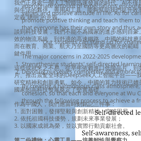
我們正身處一個人工智能迅速發展的時代。AI不僅
appropriate amount of expectations encourag
與生活的夥伴。善用AI工具，能夠幫助我們提升效
values and positive attitude in life. As for ca
定義“聰明”的意義。
promote positive thinking and teach them to 
that everyone has their own story and thus a
談到科技發展，我們不能不為國家的進步感到自豪
效的物流系統，到舒適的高速鐵路，中國的科技應
"Our students can stand up for challen
而在教育、商業、航天乃至國防等更高層次的範疇
鍵作用。
The major concerns in 2022-2025 developmen
Strengthening students' self-directed learnin
這些成就來之不易。從早年依賴進口低階晶片，到
Devoting ourselves completely and embra
ci
片、推出震驚全球的DeepSeek人工智能平台—
研究精神和創新勇氣。如今，中國的算力技術已媲
By creating a harmonious class atmosphere, 
國家的高科技發展奠定了堅實基礎。
cohesion, so that each and everyone at Wu Ch
through the following process to achieve a fru
作為中國人，我們應當時刻銘記三件事：
1. 面對困難，發揮堅毅與創新精神，突破困局；
2. 依托祖國科技優勢，規劃未來事業發展；
3. 以國家成就為榮，並以實際行動貢獻社會。
第二份禮物：心靈工具——培養韌性與覺察力