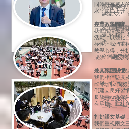
同時擁有感恩
作為團隊的
水平節節上升
無論大小，
專業教學團隊
希望同學記
我們相信優質
愛這個家，
活動，以強化
步。
極性。我們重
教學心得，分
今個學年我
成效，調整教
全情投入校
兼具嚴謹關懷
我們相信態度
改變。我們以
我們一同努
們建立良好習
長故事，為學
陳廣堯校長
有承擔、對社
二零二一年
打好語文基礎
我們重視兩文