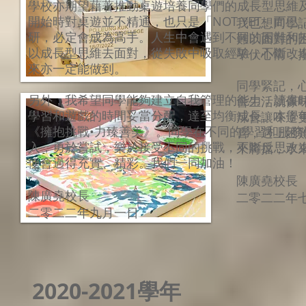
學校亦期望藉著推動桌遊培養同學們的成長型思維
開始時對桌遊並不精通，也只是「NOT YET」而
我也想同學
研，必定會成為高手。人生中會遇到不同的困難和
難以面對的
以成長型思維去面對，從失敗中吸取經驗，不斷改
平伏心情，
來亦一定能做到。
同學緊記，
另外，我希望同學能夠建立自我管理的能力，讀書
會生活就像
學習和遊戲的時間妥當分配，達至均衡成長。本學
辣會讓味道
《擁抱挑戰•力臻善美》。同
學在不同的學習和服務
喜，遇上困
入，勇於嘗試，樂於接受不同的挑戰，不斷反思改
來將擋，水
便會過得充實、精彩。我們一同加油！
陳廣堯校長
陳廣堯校長
二零二二年
二零二二年九月一日
2020-2021學年