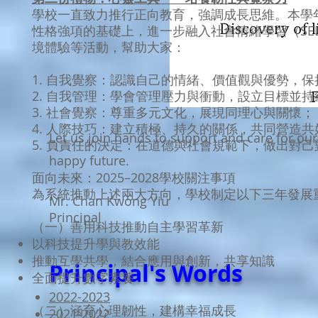
學校一直致力推行正向教育，強調成長思維。本學年
性格強項的基礎上，進一步融入社會情緒學習（SE
境體驗等活動，幫助大家：
1. 自我覺察：認識自己的情緒、價值觀與優勢，
2. 自我管理：學會管理壓力與衝動，設立目標並
3. 社會覺察：尊重多元文化，展現同理心與關懷；
4. 人際技巧：建立積極、持久的關係，共同營造共
Let us join hands to support and care for our
5. 負責任的決定：在道德與社會規範下，做出對
happy future.
面向未來：2025–2028學校關注事項
為系統推動上述兩大方向，學校制定以下三年發展
Mr. Chan Kwong Yiu
Principal
（一）善用科技推動自主學習革新
以科技提升學與教效能
推動互學共學，結合應用與創新，共享知識
Prin
cipal's Words
全面提升數字素養
2022-2023
（二）涵育心理韌性，建構幸福成長
2021-2022