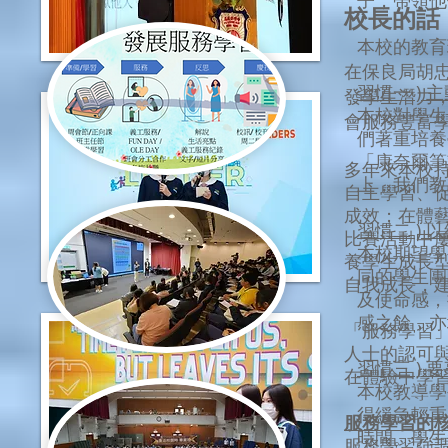
子，帶領他
校長的話
本校的教育
在保良局胡
習慣一
) 
發學生潛力
本校對學生
會服務豐富
們著重培養
「康奈爾筆
多年來本校
上，我們教
自主學習、促
成效；在體
習慣二 )
比賽活動中
本校期望學
養學生成長
同的學生團
自我成長，
及使命感，
感之餘，亦
「服務學習
人士的認可
習慣三 )
在體驗中學
本校教導學
得緩急輕重
服務學習的
時間。學生
服務學習強