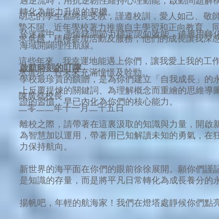
遇逆流時，用抗逆韌性維持心理動能，啟動問題解
轉化為能力升級的契機。
胡忠的學生都純良受教，謹遵校訓，愛人如己、敬
摯不阿。近年學校著力推廣自主學習和正向教育，
於迷霧中，憑情緒調節力穩定認知效能，借應用轉
求卓越，積極參加活動及服務，他們的成長讓我深
海域開闢理性航線。
這些年來，我幸運地能遇上你們，讓我愛上我的工
啟航時刻的叮嚀
求進步，對未來充滿憧憬及幹勁。
學校最珍貴的饋贈，是為你們建立「自我成長」的
上反覆提煉的關鍵詞、為理解概念而重繪的思維導
陳廣堯校長
證的習慣，早已內化為你們的核心能力。
二零二
​二
年十一月二十五日
離校之際，請帶著在這裏汲取的知識與力量，開啟
為智慧加以運用，帶著用已知解讀未知的勇氣，在
力保持航向。
新世界的海平面在你們的眼前徐徐展開。願你們謹
是知識的存量，而是將平凡日常轉化為成長養分的
揚帆吧，年輕的航海家！我們在燈塔處靜候你們點