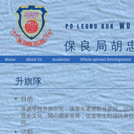
WU
PO LEUNG KUK
保良局胡
Home
About Us
Academic
Whole-person Development
升​旗隊
目的
推廣學校升旗文化，讓學生通過親身參與，認識
歷史文化，關心國家發展，促進學生對國民身份
同。
​活動