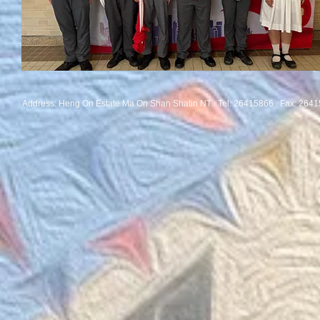
Address: Heng On Estate Ma On Shan Shatin NT Tel:
26415866 Fax: 2641