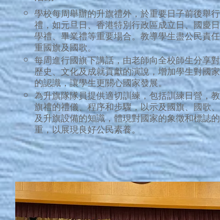
學校每周舉辦的升旗禮外，於重要日子前後舉行
禮，如元旦日、香港特別行政區成立日、國慶日
學禮、畢業禮等重要場合。教導學生盡公民責任
重國旗及國歌。
每周進行國旗下講話，由老師向全校師生分享對
歷史、文化及成就貢獻的演說，增加學生對國家
的認識，讓學生更關心國家發展。
為升旗隊隊員提供適切訓練，包括訓練日營，教
旗禮的禮儀、程序和步驟，以示及國旗、國歌、
及升旗設備的知識，體現對國家的象徵和標誌的
重，以展現良好公民素養。