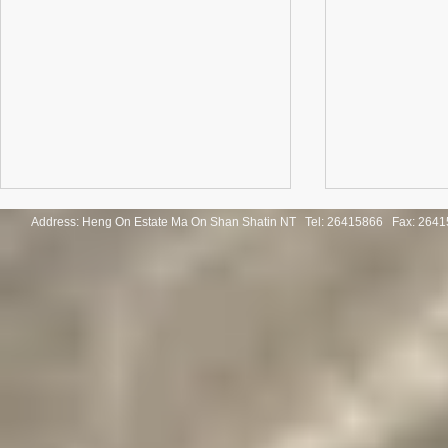
Address: Heng On Estate Ma On Shan Shatin NT Tel:
26415866 Fax: 2641
Study Tour to Calgary, Canada
「第三屆香
莞」交流團